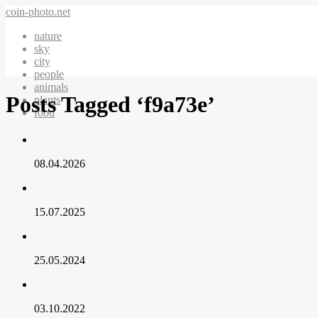
coin-photo.net
nature
sky
city
people
animals
Posts Tagged ‘f9a73e’
plants
food
08.04.2026
15.07.2025
25.05.2024
03.10.2022