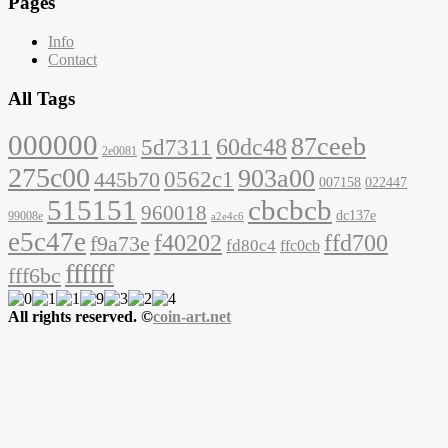
Pages
Info
Contact
All Tags
000000
87ceeb
60dc48
5d7311
2e0081
275c00
903a00
0562c1
445b70
007158
022447
515151
cbcbcb
960018
dc137e
99008e
a2e4c6
e5c47e
f40202
ffd700
f9a73e
fd80c4
ffc0cb
ffffff
fff6bc
All rights reserved. ©
coin-art.net